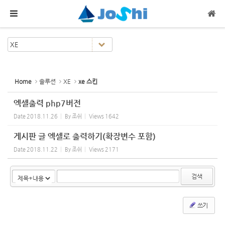
Sketchbook5, 스케치북5
Sketchbook5, 스케치북5
메뉴 건너뛰기
Home
솔루션
XE
xe 스킨
엑셀출력 php7버전
Date
2018.11.26
By
조쉬
Views
1642
게시판 글 엑셀로 출력하기(확장변수 포함)
Date
2018.11.22
By
조쉬
Views
2171
검색
쓰기