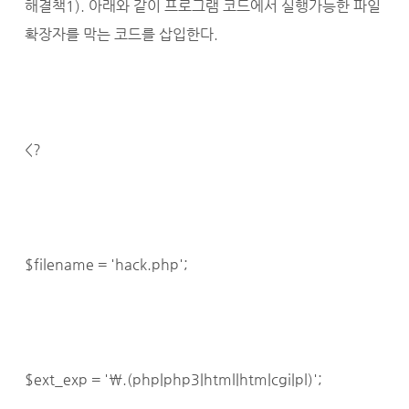
해결책1). 아래와 같이 프로그램 코드에서 실행가능한 파일
확장자를 막는 코드를 삽입한다.
<?
$filename = 'hack.php';
$ext_exp = '\.(php|php3|html|htm|cgi|pl)';