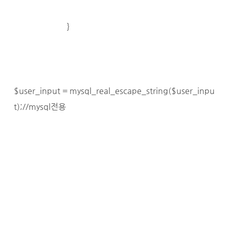
}
$user_input = mysql_real_escape_string($user_inpu
t);//mysql전용