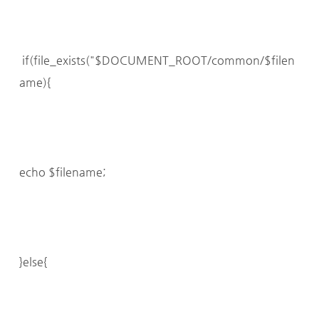
if(file_exists("$DOCUMENT_ROOT/common/$filen
ame){
echo $filename;
}else{