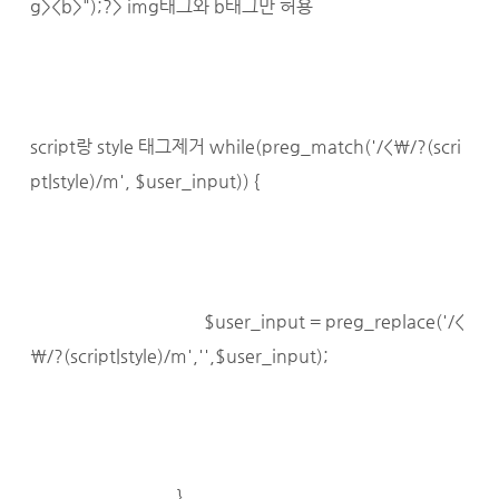
g><b>");?> img태그와 b태그만 허용
script랑 style 태그제거 while(preg_match('/<\/?(scri
pt|style)/m', $user_input)) {
$user_input = preg_replace('/<
\/?(script|style)/m','',$user_input);
}