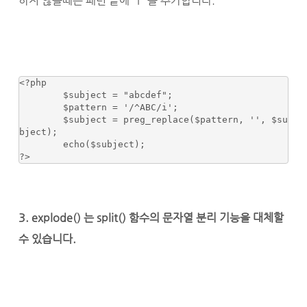
하지 않을때는 패턴 끝에 "i" 를 추가합니다.
<?php

	$subject = "abcdef";

	$pattern = '/^ABC/i'; 

	$subject = preg_replace($pattern, '', $su
bject); 

	echo($subject); 

?>
3. explode() 는 split() 함수의 문자열 분리 기능을 대체할
수 있습니다.