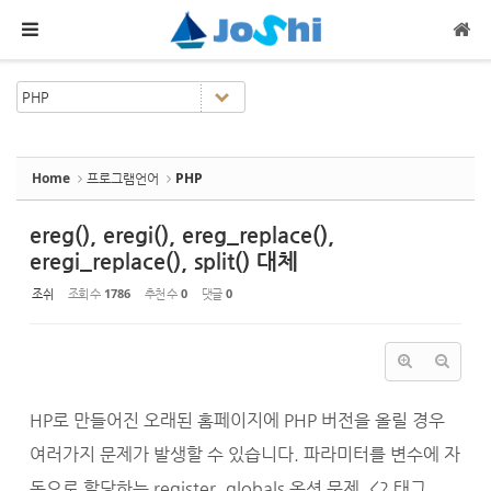
Sketchbook5, 스케치북5
Sketchbook5, 스케치북5
메뉴 건너뛰기
Home
프로그램언어
PHP
ereg(), eregi(), ereg_replace(),
eregi_replace(), split() 대체
조쉬
조회 수
1786
추천 수
0
댓글
0
HP로 만들어진 오래된 홈페이지에 PHP 버전을 올릴 경우
여러가지 문제가 발생할 수 있습니다. 파라미터를 변수에 자
동으로 할당하는 register_globals 옵션 문제, <? 태그