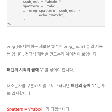
	$subject = "abcdef"; 

	$pattern = '^abc'; 

	if(ereg($pattern, $subject) { 

		echo("match"); 

	} 

ereg()를 대체하는 새로운 함수인 preg_match() 의 사용
법 입니다. 정규식 패턴을 만드는데 차이점이 보입니다.
패턴의 시작과 끝에 '/'
를 넣어야 합니다.
대소문자를 구분하지 않고 비교하려면
패턴의 끝에 "i"
문자
를 입력합니다.
$pattern = '/^abc/i'
;
가 되겠습니다.