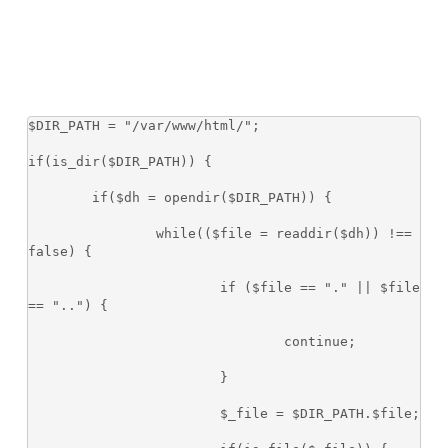
$DIR_PATH = "/var/www/html/";

if(is_dir($DIR_PATH)) {

	if($dh = opendir($DIR_PATH)) {

		while(($file = readdir($dh)) !== 
false) {

			if ($file == "." || $file 
== "..") {

				continue;

			}

			$_file = $DIR_PATH.$file;
