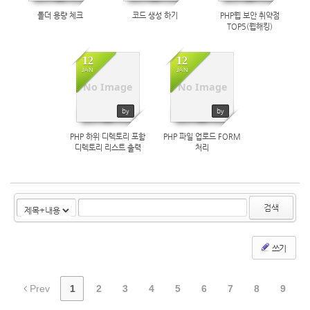
폴더 용량 체크
코드 생성 하기
PHP웹 보안 취약점
TOP5(웹해킹)
12
12
JAN
JAN
2184
2135
No Image
No Image
by
by
PHP 하위 디렉토리 포함
PHP 파일 업로드 FORM
디렉토리 리스트 출력
처리
검색
쓰기
Prev
1
2
3
4
5
6
7
8
9