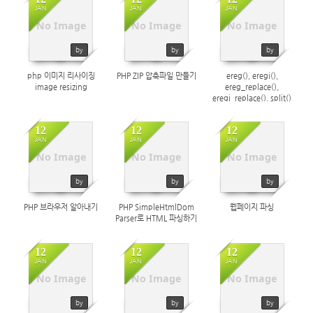
JAN
JAN
JAN
1881
1920
1786
No Image
No Image
No Image
by
by
by
php 이미지 리사이징
PHP ZIP 압축파일 만들기
ereg(), eregi(),
image resizing
ereg_replace(),
eregi_replace(), split()
대체
12
12
12
JAN
JAN
JAN
1902
1931
1851
No Image
No Image
No Image
by
by
by
PHP 브라우저 알아내기
PHP SimpleHtmlDom
웹페이지 파싱
Parser로 HTML 파싱하기
12
12
12
JAN
JAN
JAN
1918
1641
2060
No Image
No Image
No Image
by
by
by