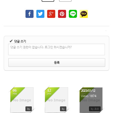
✔
댓글 쓰기
댓글 쓰기 권한이 없습니다. 로그인 하시겠습니까?
06
12
12
2023/01/12
FEB
JAN
JAN
2077
2063
Views
1874
No Image
No Image
No Image
by
by
by 조쉬