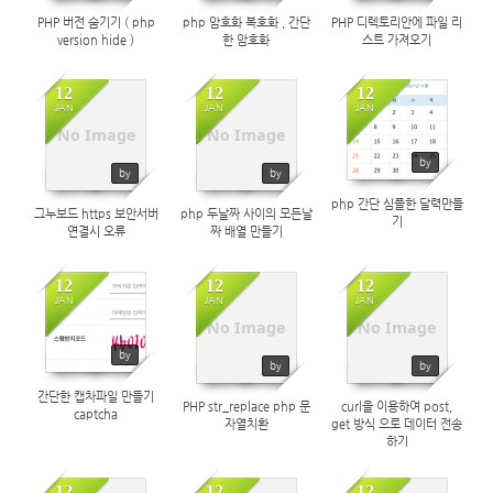
PHP 버전 숨기기 ( php
php 암호화 복호화 , 간단
PHP 디렉토리안에 파일 리
version hide )
한 암호화
스트 가져오기
12
12
12
JAN
JAN
JAN
1850
1713
1800
No Image
No Image
by
by
by
php 간단 심플한 달력만들
그누보드 https 보안서버
php 두날짜 사이의 모든날
기
연결시 오류
짜 배열 만들기
12
12
12
JAN
JAN
JAN
2004
1789
2272
No Image
No Image
by
by
by
간단한 캡차파일 만들기
PHP str_replace php 문
curl을 이용하여 post,
captcha
자열치환
get 방식 으로 데이터 전송
하기
12
12
12