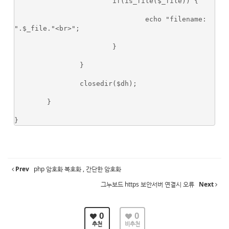
			if(is_file($_file)) {

				echo "filename: 
".$_file."<br>";

			}

		}

		closedir($dh);

	}

}
Prev
php 암호화 복호화 , 간단한 암호화
그누보드 https 보안서버 연결시 오류
Next
0
0
추천
비추천