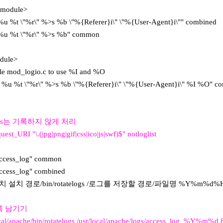
_module>
%t \"%r\" %>s %b \"%{Referer}i\" \"%{User-Agent}i\"" combined
u %t \"%r\" %>s %b" common
dule>
 mod_logio.c to use %I and %O
 %t \"%r\" %>s %b \"%{Referer}i\" \"%{User-Agent}i\" %I %O" co
, js는 기록하지 않게 처리
t_URI "\.(jpg|png|gif|css|ico|js|swf)$" notloglist
ccess_log" common
cess_log" combined
파치 설치 경로/bin/rotatelogs /로그를 저장할 경로/파일명 %Y%m%d%H 8
록 남기기
cal/apache/bin/rotatelogs /usr/local/apache/logs/access_log_%Y%m%