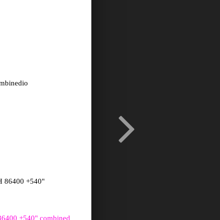
mbinedio
6400 +540"
d 86400 +540" combined