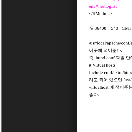
env=!notloglist
</IfModule>
※ 86400 + 540 :
/usr/local/apache/
이곳에 적어준다.
즉, httpd.conf 파일 
# Virtual hosts
Include conf/extra/http
라고 되어 있으면
/usr
virtualhost 에 
좋다.