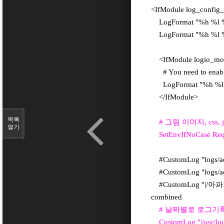
<IfModule log_config
LogFormat "%h %l %u 
LogFormat "%h %l %
<IfModule logio_mo
# You need to enable
LogFormat "%h %l %u
</IfModule>
목록
# 그림 이미지, css
열기
SetEnvIfNoCase Reques
#CustomLog "logs/a
#CustomLog "logs/ac
#CustomLog "|/아
combined
# 날짜별로 로그기
CustomLog "|/usr/lo