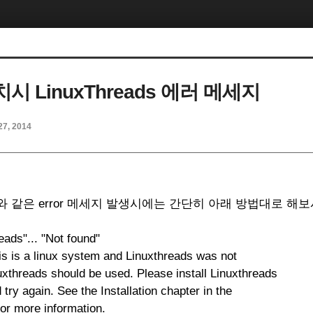
치시 LinuxThreads 에러 메세지
27, 2014
래와 같은 error 메세지 발생시에는 간단히 아래 방법대로 해
ads"... "Not found"
his is a linux system and Linuxthreads was not
uxthreads should be used. Please install Linuxthreads
 try again. See the Installation chapter in the
or more information.