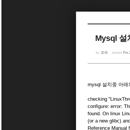
Sketchbook5, 스케치북5
Mysql 설
Sketchbook5, 스케치북5
조쉬
Feb 
by
posted
mysql 설치중 아
checking "LinuxThre
configure: error: T
found. On linux Lin
(or a new glibc) and
Reference Manual f