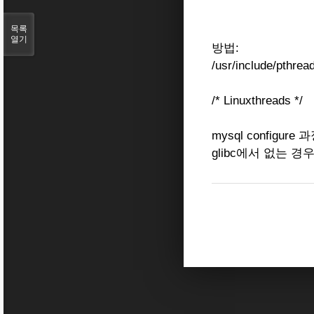
목록
열기
방법:
/usr/include/
/* Linuxthreads */
mysql configu
glibc에서 없는 