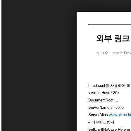
Sketchbook5, 스케치북5
외부 링크
Sketchbook5, 스케치북5
조쉬
Feb 
by
posted
httpd.conf를 사용
<VirtualHost *:80>
DocumentRoot ...
ServerName sir.co.kr
ServerAlias
www.sir.co.k
# 외부링크방지
SetEnvIfNoCase Referer s