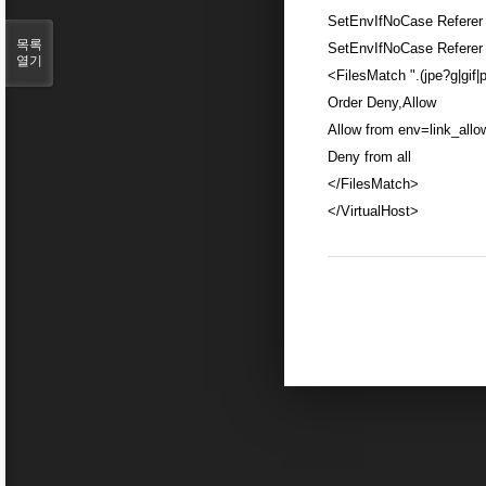
SetEnvIfNoCase Referer w
목록
SetEnvIfNoCase Referer 
열기
<FilesMatch ".(jpe?g|gif|
Order Deny,Allow
Allow from env=link_allo
Deny from all
</FilesMatch>
</VirtualHost>