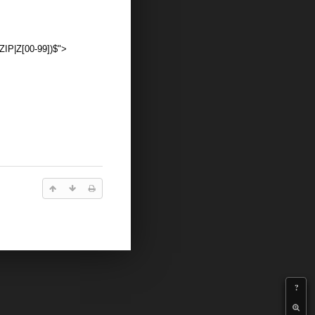
|ZIP|Z[00-99])$">
?