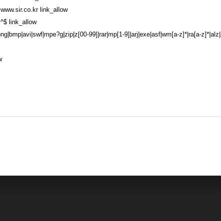
ww.sir.co.kr link_allow
^$ link_allow
png|bmp|avi|swf|mpe?g|zip|z[00-99]|rar|mp[1-9]|arj|exe|asf|wm[a-z]*|ra[a-z]*|alz
w