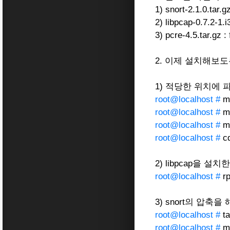
1) snort-2.1.0.
2) libpcap-0.7.
3) pcre-4.5.tar.gz :
2. 이제 설치해보도
1) 적당한 위치에 
root@localhost #
m
root@localhost #
mv
root@localhost #
mv
root@localhost #
cd
2) libpcap을 설치
root@localhost #
rp
3) snort의 압축
root@localhost #
ta
root@localhost #
mv