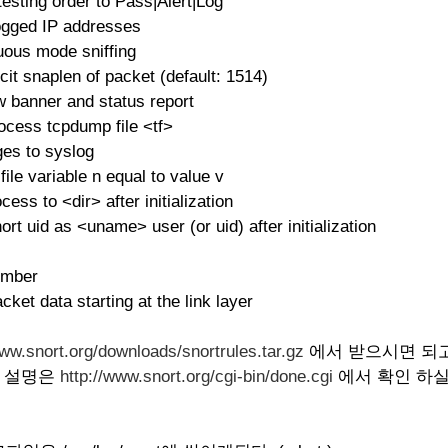
testing order to Pass|Alert|Log
ogged IP addresses
uous mode sniffing
cit snaplen of packet (default: 1514)
w banner and status report
ocess tcpdump file <tf>
ges to syslog
ile variable n equal to value v
cess to <dir> after initialization
t uid as <uname> user (or uid) after initialization
umber
ket data starting at the link layer
www.snort.org/downloads/snortrules.tar.gz
에서 받으시면 되
한 설명은
http://www.snort.org/cgi-bin/done.cgi
에서 확인 하실