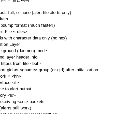
st, full, or none (alert file alerts only)
kets
tcpdump format (much faster!)
es File <rules>
ds with character data only (no hex)
ation Layer
ackground (daemon) mode
nd layer header info
ilters from file <bpf>
t gid as <gname> group (or gid) after initialization
ork = <hn>
erface <if>
e to alert output
tory <ld>
 receiving <cnt> packets
alerts still work)