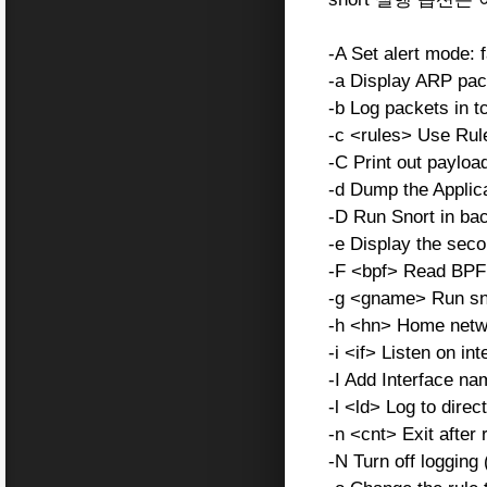
-A Set alert mode: fa
-a Display ARP pac
-b Log packets in 
-c <rules> Use Rul
-C Print out payloa
-d Dump the Applic
-D Run Snort in b
-e Display the seco
-F <bpf> Read BPF f
-g <gname> Run snor
-h <hn> Home netw
-i <if> Listen on int
-I Add Interface nam
-l <ld> Log to direc
-n <cnt> Exit after
-N Turn off logging (