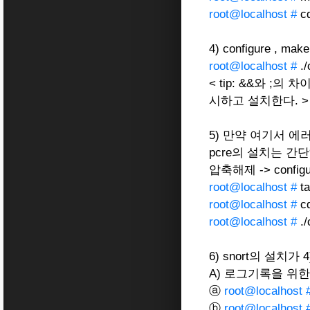
root@localhost #
cd
4) configure , ma
root@localhost #
./
< tip: &&와 ;
시하고 설치한다. >
5) 만약 여기서 에러
pcre의 설치는 
압축해제 -> configure
root@localhost #
ta
root@localhost #
cd
root@localhost #
./
6) snort의 설
A) 로그기록을 위
ⓐ
root@localhost 
ⓑ
root@localhost 