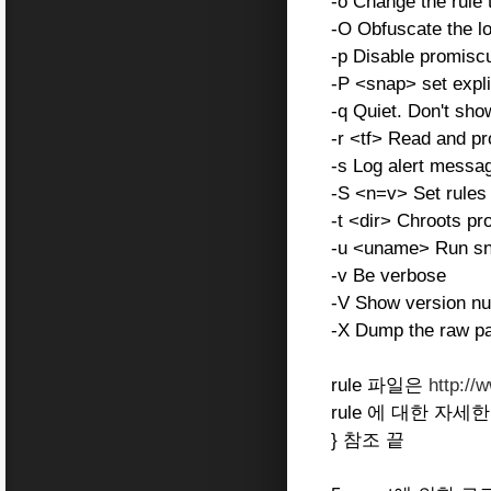
-o Change the rule 
-O Obfuscate the l
-p Disable promisc
-P <snap> set expli
-q Quiet. Don't sho
-r <tf> Read and pr
-s Log alert messa
-S <n=v> Set rules f
-t <dir> Chroots pro
-u <uname> Run snor
-v Be verbose
-V Show version n
-X Dump the raw pac
rule 파일은
http://
rule 에 대한 자세
} 참조 끝