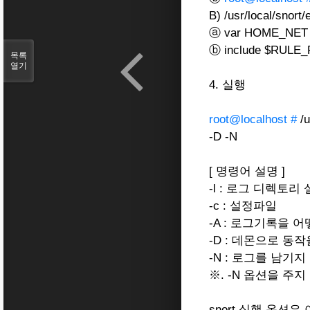
B) /usr/local/sn
ⓐ var HOME_NE
ⓑ include $RUL
목록
열기
4. 실행
root@localhost #
/u
-D -N
[ 명령어 설명 ]
-l : 로그 디렉토리
-c : 설정파일
-A : 로그기록을 어떻
-D : 데몬으로 동
-N : 로그를 남기
※. -N 옵션을 
snort 실행 옵션은