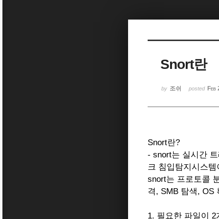
Sketchbook5, 스케치북5
Snort란
Sketchbook5, 스케치북5
조쉬
Feb 
by
posted
Snort란?
- snort는 실시간
크 침입탐지시스템
snort는 프로토콜 
격, SMB 탐색, 
1. 필요한 파일이 2