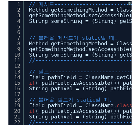
1
// 메서드----------------------------
?
2
Method getSomethingMethod = ClassNa
3
getSomethingMethod.setAccessible(
tr
4
String someString = (String) getSom
5
6
7
// 불러올 메서드가 static일 때.
8
Method getSomethingMethod = ClassNa
9
getSomethingMethod.setAccessible(
tr
10
String someString = (String) getSom
11
//---------------------------------
12
13
// 필드-----------------------------
14
Field pathField = ClassName.getClas
15
if
(!pathField.isAccessible()) pathF
16
String pathVal = (String) pathField
17
18
// 불어올 필드가 static일 때.
19
Field pathField = ClassName.
class
.g
20
if
(!pathField.isAccessible()) pathF
21
String pathVal = (String) pathField
22
//---------------------------------