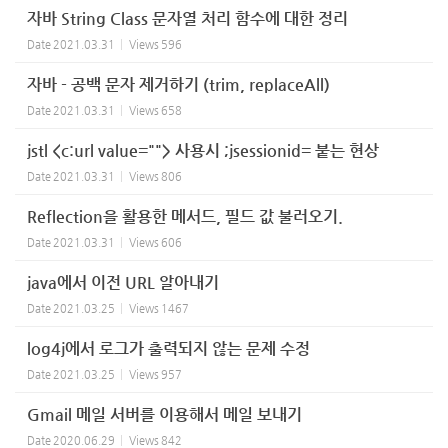
자바 String Class 문자열 처리 함수에 대한 정리
Date
2021.03.31
Views
596
자바 - 공백 문자 제거하기 (trim, replaceAll)
Date
2021.03.31
Views
658
jstl <c:url value=""> 사용시 ;jsessionid= 붙는 현상
Date
2021.03.31
Views
806
Reflection을 활용한 메서드, 필드 값 불러오기.
Date
2021.03.31
Views
606
java에서 이전 URL 알아내기
Date
2021.03.25
Views
1467
log4j에서 로그가 출력되지 않는 문제 수정
Date
2021.03.25
Views
957
Gmail 메일 서버를 이용해서 메일 보내기
Date
2020.06.29
Views
842