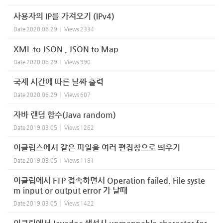
사용자의 IP를 가져오기 (IPv4)
Date
2020.06.29
Views
2334
XML to JSON , JSON to Map
Date
2020.06.29
Views
990
국제 시간에 따른 날짜 출력
Date
2020.06.29
Views
607
자바 랜덤 함수(Java random)
Date
2019.03.05
Views
1262
이클립스에서 같은 파일을 여러 편집창으로 띄우기
Date
2019.03.05
Views
1181
이클립에서 FTP 접속하면서 Operation failed. File syste
m input or output error 가 날때
Date
2019.03.05
Views
1422