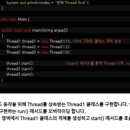
System
.
out
.
println
(index +
"번째 Thread End"
);
}
ublic
class
Main {
public
static
void
main(
String
argsp[])
{
hread1 thread1 =
new
Thread1(1);
//위에 구현한 클래스 객체 생성
hread1 thread2 =
new
Thread1(2);
hread1 thread3 =
new
Thread1(3);
thread1.start();
//start() 메서드를 통해 Thread 시작, r
hread2.start();
hread3.start();
}
 동작을 위해 Thread를 상속받는 Thread1 클래스를 구현합니다
구현하는 run() 메서드를 오버라이딩 합니다.
n 영역에서 Thread1 클래스의 객체를 생성하고 start() 메서드