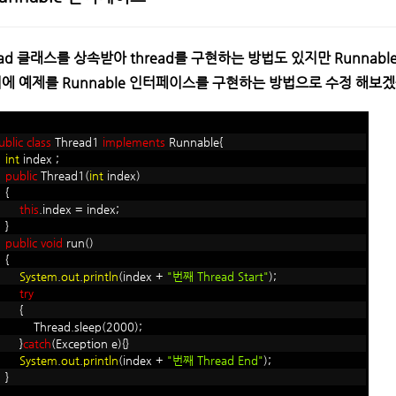
ead 클래스를 상속받아 thread를 구현하는 방법도 있지만 Runn
에 예제를 Runnable 인터페이스를 구현하는 방법으로 수정 해보
ublic
class
Thread1
implements
Runnable{
int
index ;
public
Thread1(
int
index)
{
this
.index = index;
}
public
void
run()
{
System
.
out
.
println
(index +
"번째 Thread Start"
);
try
{
hread.sleep(2000);
}
catch
(Exception e){}
System
.
out
.
println
(index +
"번째 Thread End"
);
}