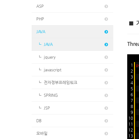
ASP
PHP
■
JAVA
Thr
┖ JAVA
┖ jquery
1
p
┖ javascript
2
3
┖ 전자정부프레임워크
4
5
6
┖ SPRING
7
8
┖ JSP
9
10
DB
11
12
모바일
13