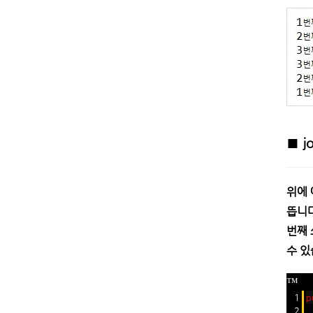
■
j
위에 
뜹니다
번째 
수 있
™
1
p
2