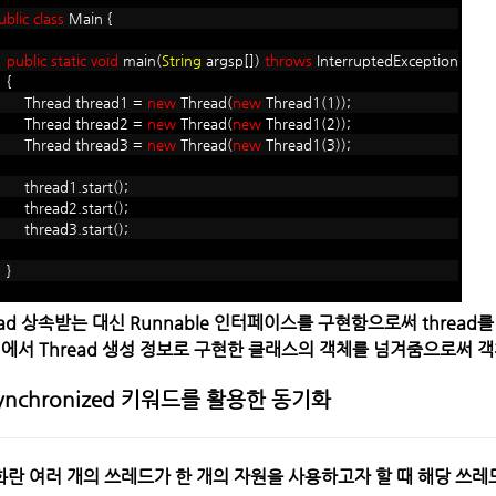
ublic
class
Main {
public
static
void
main(
String
argsp[])
throws
InterruptedException
{
hread thread1 =
new
Thread(
new
Thread1(1));
hread thread2 =
new
Thread(
new
Thread1(2));
hread thread3 =
new
Thread(
new
Thread1(3));
hread1.start();
hread2.start();
hread3.start();
}
ead 상속받는 대신 Runnable 인터페이스를 구현함으로써 threa
n에서 Thread 생성 정보로 구현한 클래스의 객체를 넘겨줌으로써 
ynchronized 키워드를 활용한 동기화
화란
여러 개의 쓰레드가 한 개의 자원을 사용하고자 할 때 해당 쓰