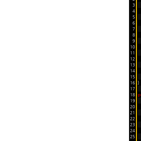
3
4
5
6
7
8
9
10
11
12
T
13
14
15
16
}
17
18
p
19
20
21
22
T
23
T
24
T
25