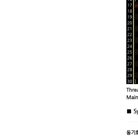
17
p
18
19
20
21
T
22
T
23
T
24
25
t
26
t
27
t
28
29
30
}
Thr
Mai
■
S
동기