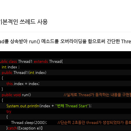
기본적인 쓰레드 사용
ead를 상속받아 run() 메소드를 오버라이딩을 함으로써 간단한 Thr
ublic
class
Thread1
extends
Thread{
int
index ;
public
Thread1(
int
index)
{
this
.index = index;
}
public
void
run()
//실제로 Thread가 동작하는 내용을 구현
{
System
.
out
.
println
(index +
"번째 Thread Start"
);
try
{
Thread.sleep(2000);
//단순히 2초동안 thread가 생성되었따가 종
}
catch
(Exception e){}