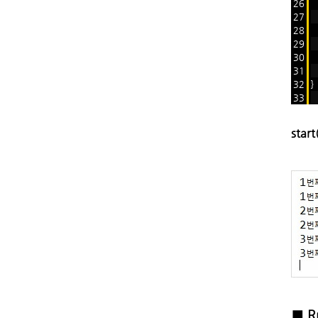
26
t
27
t
28
t
29
t
30
t
31
32
}
33
sta
■ R