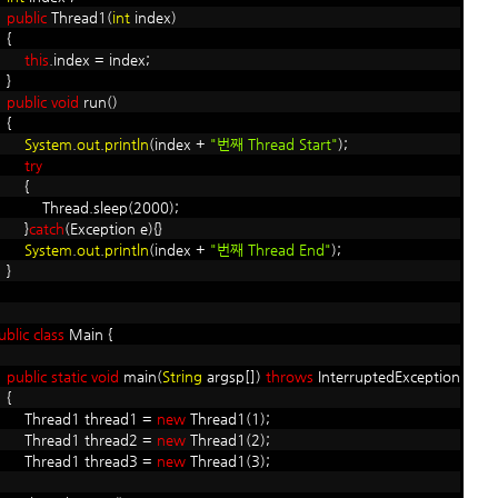
public
Thread1(
int
index)
{
this
.index = index;
}
public
void
run()
{
System
.
out
.
println
(index +
"번째 Thread Start"
);
try
{
hread.sleep(2000);
}
catch
(Exception e){}
System
.
out
.
println
(index +
"번째 Thread End"
);
}
ublic
class
Main {
public
static
void
main(
String
argsp[])
throws
InterruptedException
{
hread1 thread1 =
new
Thread1(1);
hread1 thread2 =
new
Thread1(2);
hread1 thread3 =
new
Thread1(3);