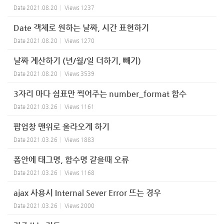
Date
2021.08.20
Views
1237
Date 객체로 원하는 날짜, 시간 표현하기
Date
2021.08.20
Views
1270
날짜 계산하기 (년/월/일 더하기, 빼기)
Date
2021.08.20
Views
3539
3자리 마다 쉼표만 찍어주는 number_format 함수
Date
2021.03.26
Views
1161
팝업창 맨위로 올라오게 하기
Date
2021.03.26
Views
1883
폼안에 태그명, 함수명 같을때 오류
Date
2021.03.26
Views
1168
ajax 사용시 Internal Sever Error 뜨는 경우
Date
2021.03.26
Views
2000