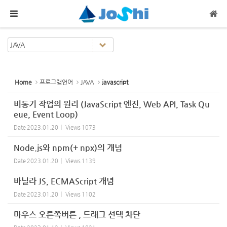
Sketchbook5, 스케치북5
Sketchbook5, 스케치북5
메뉴 건너뛰기
Home
프로그램언어
JAVA
javascript
비동기 작업의 원리 (JavaScript 엔진, Web API, Task Qu
eue, Event Loop)
Date
2023.01.20
Views
1073
Node.js와 npm(+ npx)의 개념
Date
2023.01.20
Views
1139
바닐라 JS, ECMAScript 개념
Date
2023.01.20
Views
1102
마우스 오른쪽버튼 , 드래그 선택 차단