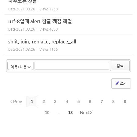
자주쓰는 것들
Date
2021.03.26
Views
1258
utf-8일때 alert 한글 깨짐 해결
Date
2021.03.26
Views
4690
split, join, replace, replace_all
Date
2021.03.26
Views
1166
검색
쓰기
Prev
1
2
3
4
5
6
7
8
9
10
...
13
Next