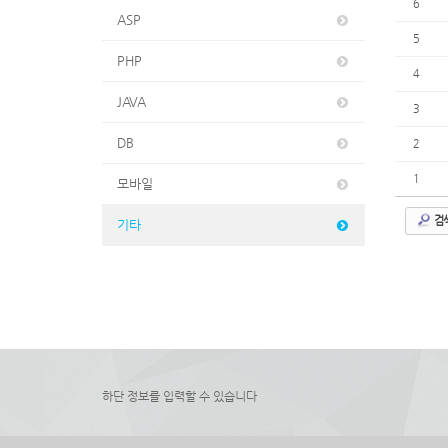
6
ASP
5
PHP
4
JAVA
3
DB
2
1
모바일
검
기타
하단 정보를 입력할 수 있습니다