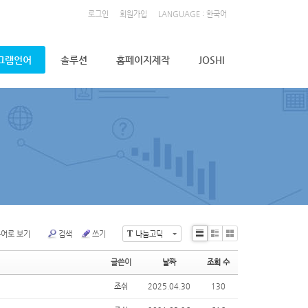
로그인
회원가입
LANGUAGE : 한국어
그램언어
솔루션
홈페이지제작
JOSHI
뷰어로 보기
검색
쓰기
나눔고딕
T
Li
Zi
G
st
n
al
글쓴이
날짜
조회 수
e
le
ry
조쉬
2025.04.30
130